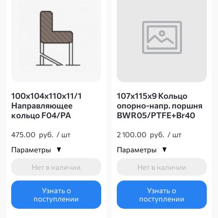
Название - А-Я
100х104х110х11/1
107х115х9 Кольцо
Направляющее
опорно-напр. поршня
кольцо F04/PA
BWR05/PTFE+Br40
475.00
руб.
/
шт
2 100.00
руб.
/
шт
Параметры
Параметры
Нет в наличии
Нет в наличии
Узнать о
Узнать о
поступлении
поступлении