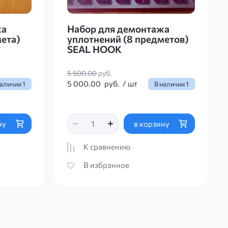
жа
Набор для демонтажа
ета)
уплотнений (8 предметов)
SEAL HOOK
5 500.00
руб.
5 000.00
руб.
/
шт
наличии
1
В наличии
1
ну
в корзину
К сравнению
В избранное