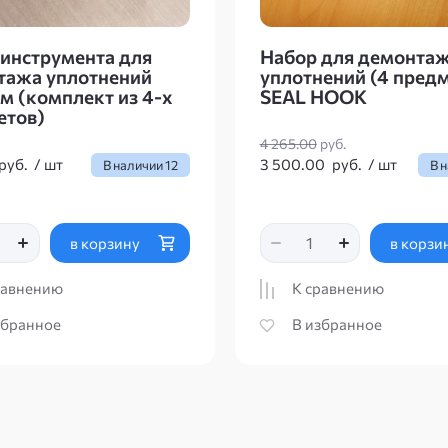
инструмента для
Набор для демонта
тажа уплотнений
уплотнений (4 предм
м (комплект из 4-х
SEAL HOOK
етов)
4 265.00
руб.
руб.
/
шт
3 500.00
руб.
/
шт
В наличии
12
В 
в корзину
в корзи
равнению
К сравнению
збранное
В избранное