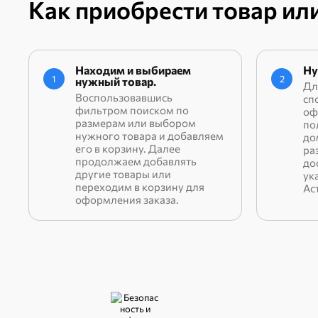
Как приобрести товар или
Находим и выбираем
Ну
1
2
нужный товар.
Дл
Воспользовавшись
сп
фильтром поиском по
оф
размерам или выбором
по
нужного товара и добавляем
до
его в корзину. Далее
ра
продолжаем добавлять
до
другие товары или
ук
переходим в корзину для
Ас
оформления заказа.