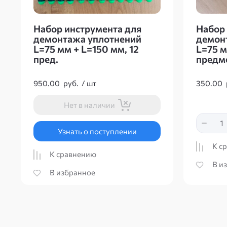
Набор инструмента для
Набор 
демонтажа уплотнений
демон
L=75 мм + L=150 мм, 12
L=75 м
пред.
предм
950.00
руб.
/
шт
350.00
Нет в наличии
Узнать о поступлении
К с
К сравнению
В и
В избранное