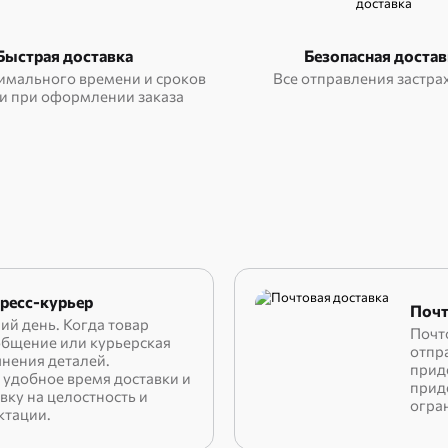
Быстрая доставка
Безопасная достав
имального времени и сроков
Все отправления застр
и при оформлении заказа
ресс-курьер
Почт
ий день. Когда товар
Почто
ообщение или курьерская
отпра
чнения деталей.
прид
удобное время доставки и
прид
вку на целостность и
огра
ктации.