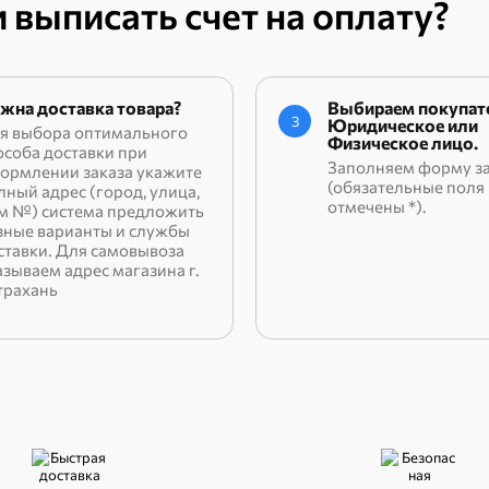
 выписать счет на оплату?
жна доставка товара?
Выбираем покупате
3
Юридическое или
я выбора оптимального
Физическое лицо.
особа доставки при
Заполняем форму з
ормлении заказа укажите
(обязательные поля
лный адрес (город, улица,
отмечены *).
м №) система предложить
зные варианты и службы
ставки. Для самовывоза
азываем адрес магазина г.
трахань