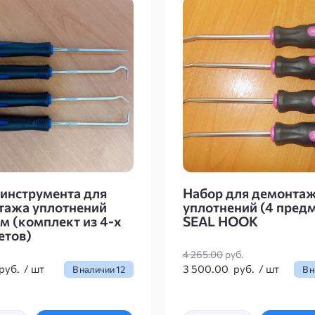
инструмента для
Набор для демонта
тажа уплотнений
уплотнений (4 предм
м (комплект из 4-х
SEAL HOOK
етов)
4 265.00
руб.
руб.
/
шт
3 500.00
руб.
/
шт
В наличии
12
В 