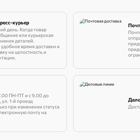
ресс-курьер
Почт
ий день. Когда товар
Почто
ообщение или курьерская
отпра
чнения деталей.
прид
удобное время доставки и
прид
вку на целостность и
огра
ктации.
.00 ПН-ПТ и с 9.00 до
Дело
, ул. 1-й проезд
лько при изменении статуса
Дост
электронную почту на