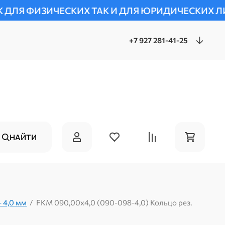
КИХ ТАК И ДЛЯ ЮРИДИЧЕСКИХ ЛИЦ.
***ЦЕН
+7 927 281-41-25
НАЙТИ
 4,0 мм
/
FKM 090,00х4,0 (090-098-4,0) Кольцо рез.