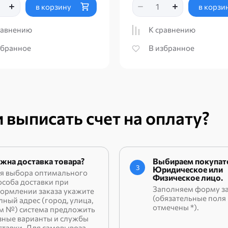
в корзину
в корзи
равнению
К сравнению
збранное
В избранное
 выписать счет на оплату?
жна доставка товара?
Выбираем покупате
3
Юридическое или
я выбора оптимального
Физическое лицо.
особа доставки при
Заполняем форму з
ормлении заказа укажите
(обязательные поля
лный адрес (город, улица,
отмечены *).
м №) система предложить
зные варианты и службы
ставки. Для самовывоза