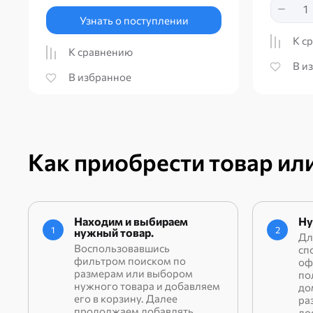
Узнать о поступлении
К с
К сравнению
В и
В избранное
Как приобрести товар или
Находим и выбираем
Ну
1
2
нужный товар.
Дл
Воспользовавшись
сп
фильтром поиском по
оф
размерам или выбором
по
нужного товара и добавляем
до
его в корзину. Далее
ра
продолжаем добавлять
до