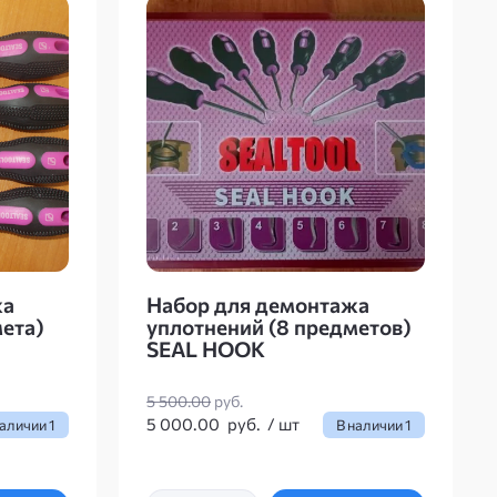
жа
Набор для демонтажа
ета)
уплотнений (8 предметов)
SEAL HOOK
5 500.00
руб.
5 000.00
руб.
/
шт
наличии
1
В наличии
1