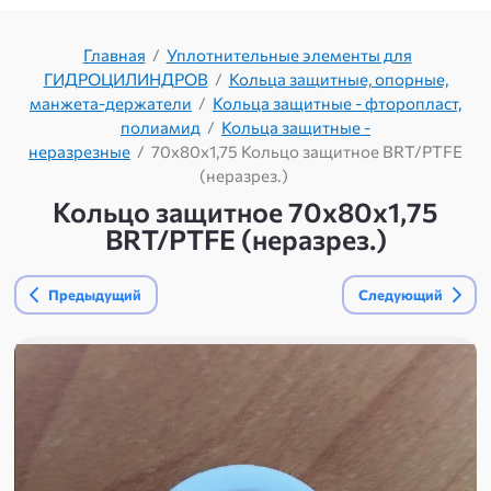
Главная
/
Уплотнительные элементы для
ГИДРОЦИЛИНДРОВ
/
Кольца защитные, опорные,
манжета-держатели
/
Кольца защитные - фторопласт,
полиамид
/
Кольца защитные -
неразрезные
/
70х80х1,75 Кольцо защитное BRT/PTFE
(неразрез.)
Кольцо защитное 70х80х1,75
BRT/PTFE (неразрез.)
Предыдущий
Следующий