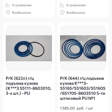
К сравнению
К сравнению
В избранное
В избранное
Р/К (622п) г/ц
Р/К (644) г/ц подъема
подъема кузова
кузова К***3-
(К***3 55111-8603010,
55165/551603/551605
3-х шт.) - PU
/651705-8603510 5-ти
штоковый PU №1
1 585.00
руб.
/
шт