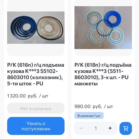
Р/К (616п) г/ц подъема
Р/К (618п) г/ц подъёма
кузова К***3 55102-
кузова К***3 (5511-
8603010 (колхозник),
8603010), 3-х шт. - PU
5-ти шток - PU
манжеты
1 320.00
руб.
/
шт
980.00
руб.
/
шт
Нет в наличии
В наличии
1 шт
Узнать о
поступлении