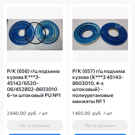
Р/К (656) г/ц подъема
Р/К (657) г/ц подъема
кузова К***3-
кузова (К***3 45143-
45142/6520-
8603010, 4-х
06/452802-8603010
штоковый) -
6-ти штоковый PU №1
полиуретановые
манжеты № 1
2 640.00
руб.
/
шт
1 455.00
руб.
/
шт
Нет в наличии
Нет в наличии