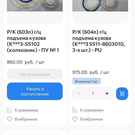
Р/К (603п) г/ц
Р/К (604п) г/ц
подъема кузова
подъема кузова
(К***3-55102
(К***3 5511-8603010,
(колхозник) - ПУ № 1
3-х шт.) - PU
860.00
руб.
/
шт
975.00
руб.
/
шт
Нет в наличии
В наличии
1 шт
Узнать о
поступлении
К сравнению
К сравнению
В избранное
В избранное