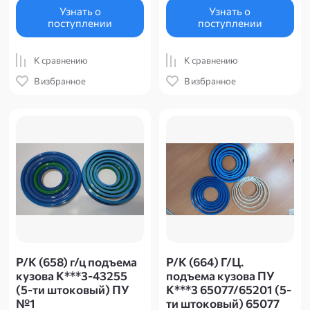
Узнать о
Узнать о
поступлении
поступлении
К сравнению
К сравнению
В избранное
В избранное
Р/К (658) г/ц подъема
Р/К (664) Г/Ц.
кузова К***3-43255
подъема кузова ПУ
(5-ти штоковый) ПУ
К***3 65077/65201 (5-
№1
ти штоковый) 65077