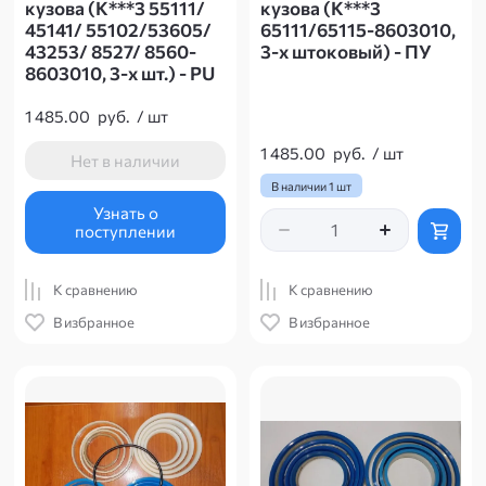
кузова (К***3 55111/
кузова (К***3
45141/ 55102/53605/
65111/65115-8603010,
43253/ 8527/ 8560-
3-х штоковый) - ПУ
8603010, 3-х шт.) - PU
1 485.00
руб.
/
шт
1 485.00
руб.
/
шт
Нет в наличии
В наличии
1 шт
Узнать о
поступлении
К сравнению
К сравнению
В избранное
В избранное