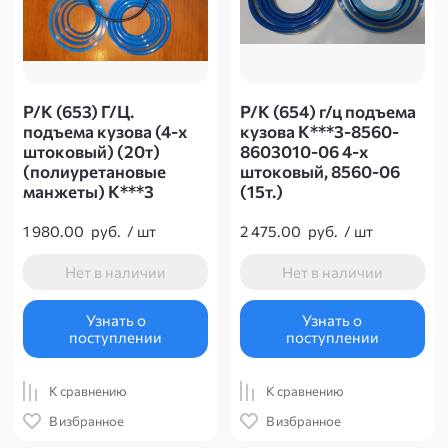
Р/К (653) Г/Ц.
Р/К (654) г/ц подъема
подъема кузова (4-х
кузова К***3-8560-
штоковый) (20т)
8603010-06 4-х
(полиуретановые
штоковый, 8560-06
манжеты) К***3
(15т.)
1 980.00
руб.
/
шт
2 475.00
руб.
/
шт
Нет в наличии
Нет в наличии
Узнать о
Узнать о
поступлении
поступлении
К сравнению
К сравнению
В избранное
В избранное