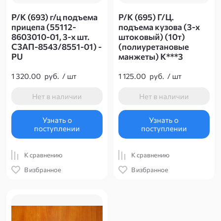
Р/К (693) г/ц подъема
Р/К (695) Г/Ц.
прицепа (55112-
подъема кузова (3-х
8603010-01, 3-х шт.
штоковый) (10т)
СЗАП-8543/8551-01) -
(полиуретановые
PU
манжеты) К***3
1 320.00
руб.
/
шт
1 125.00
руб.
/
шт
Нет в наличии
Нет в наличии
Узнать о
Узнать о
поступлении
поступлении
К сравнению
К сравнению
В избранное
В избранное